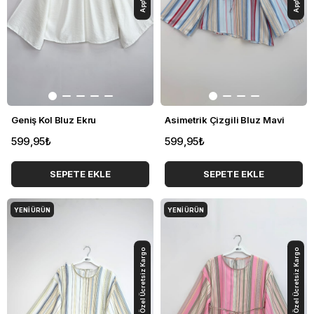
Geniş Kol Bluz Ekru
Asimetrik Çizgili Bluz Mavi
599,95₺
599,95₺
SEPETE EKLE
SEPETE EKLE
YENI ÜRÜN
YENI ÜRÜN
App'e Özel Ücretsiz Kargo
App'e Özel Ücretsiz Kargo