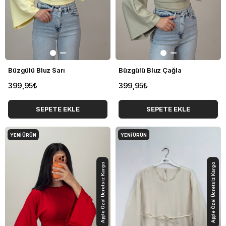
Büzgülü Bluz Sarı
Büzgülü Bluz Çağla
399,95₺
399,95₺
SEPETE EKLE
SEPETE EKLE
YENI ÜRÜN
YENI ÜRÜN
App'e Özel Ücretsiz Kargo
App'e Özel Ücretsiz Kargo