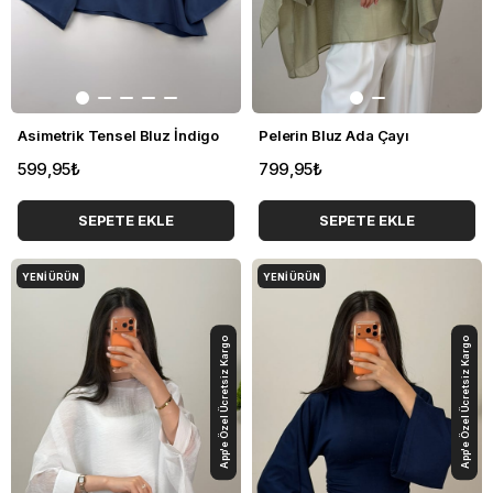
Asimetrik Tensel Bluz İndigo
Pelerin Bluz Ada Çayı
599,95₺
799,95₺
SEPETE EKLE
SEPETE EKLE
YENI ÜRÜN
YENI ÜRÜN
App'e Özel Ücretsiz Kargo
App'e Özel Ücretsiz Kargo