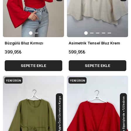
Büzgülü Bluz Kırmızı
Asimetrik Tensel Bluz Krem
399,95₺
599,95₺
SEPETE EKLE
SEPETE EKLE
YENI ÜRÜN
YENI ÜRÜN
App'e Özel Ücretsiz Kargo
Havale Siparişlerde +%5 İndirim