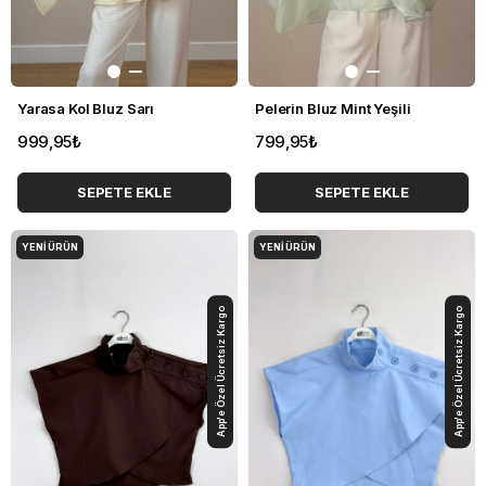
Yarasa Kol Bluz Sarı
Pelerin Bluz Mint Yeşili
999,95₺
799,95₺
SEPETE EKLE
SEPETE EKLE
YENI ÜRÜN
YENI ÜRÜN
App'e Özel Ücretsiz Kargo
App'e Özel Ücretsiz Kargo