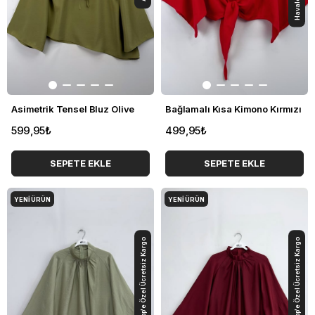
Asimetrik Tensel Bluz Olive
Bağlamalı Kısa Kimono Kırmızı
599,95₺
499,95₺
SEPETE EKLE
SEPETE EKLE
YENI ÜRÜN
YENI ÜRÜN
App'e Özel Ücretsiz Kargo
App'e Özel Ücretsiz Kargo