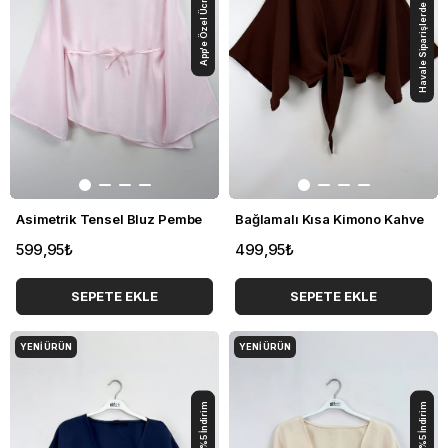
App'e Özel Ücretsiz Kargo
Havale Siparişlerde +%5 İndirim
Asimetrik Tensel Bluz Pembe
Bağlamalı Kısa Kimono Kahve
599,95₺
499,95₺
SEPETE EKLE
SEPETE EKLE
YENI ÜRÜN
YENI ÜRÜN