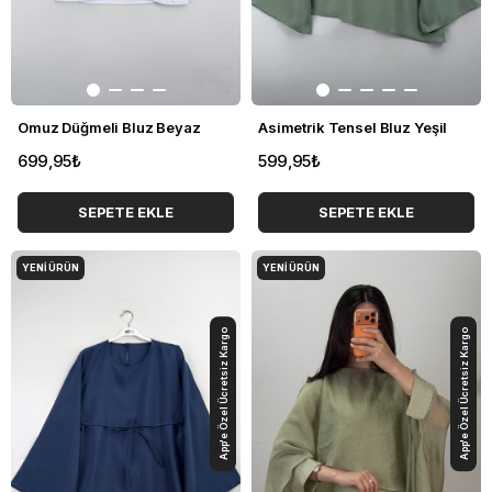
Omuz Düğmeli Bluz Beyaz
Asimetrik Tensel Bluz Yeşil
699,95₺
599,95₺
SEPETE EKLE
SEPETE EKLE
YENI ÜRÜN
YENI ÜRÜN
App'e Özel Ücretsiz Kargo
App'e Özel Ücretsiz Kargo