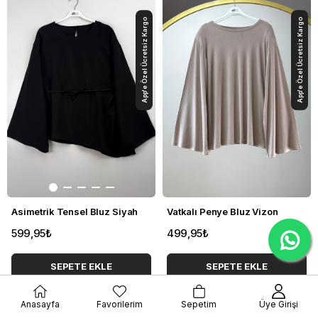
App'e Özel Ücretsiz Kargo
App'e Özel Ücretsiz Kargo
Asimetrik Tensel Bluz Siyah
Vatkalı Penye Bluz Vizon
599,95₺
499,95₺
SEPETE EKLE
SEPETE EKLE
YENI ÜRÜN
YENI ÜRÜN
Anasayfa
Favorilerim
Sepetim
Üye Girişi