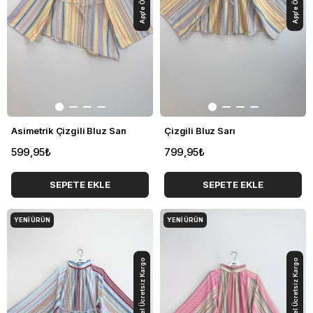
Asimetrik Çizgili Bluz Sarı
Çizgili Bluz Sarı
599,95₺
799,95₺
SEPETE EKLE
SEPETE EKLE
YENI ÜRÜN
YENI ÜRÜN
App'e Özel Ücretsiz Kargo
App'e Özel Ücretsiz Kargo