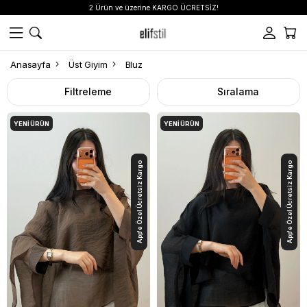
2 Ürün ve üzerine KARGO ÜCRETSİZ!
Anasayfa
Üst Giyim
Bluz
Filtreleme
Sıralama
YENI ÜRÜN
YENI ÜRÜN
App'e Özel Ücretsiz Kargo
App'e Özel Ücretsiz Kargo