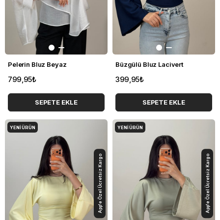
Pelerin Bluz Beyaz
Büzgülü Bluz Lacivert
799,95₺
399,95₺
SEPETE EKLE
SEPETE EKLE
YENI ÜRÜN
YENI ÜRÜN
App'e Özel Ücretsiz Kargo
App'e Özel Ücretsiz Kargo