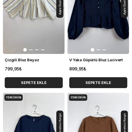
Çizgili Bluz Beyaz
V Yaka Güpürlü Bluz Lacivert
799,95₺
899,95₺
SEPETE EKLE
SEPETE EKLE
YENI ÜRÜN
YENI ÜRÜN
App'e Özel Ücretsiz Kargo
App'e Özel Ücretsiz Kargo