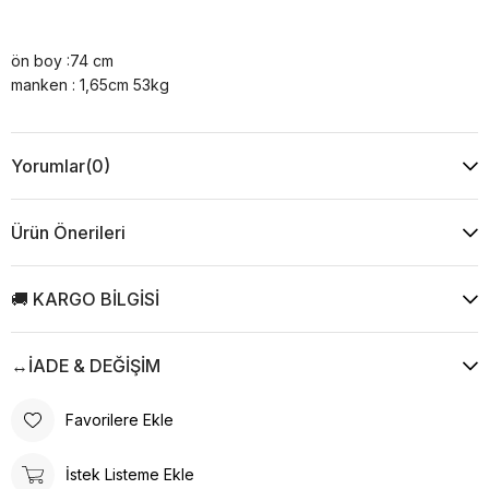
ön boy :74 cm
manken : 1,65cm 53kg
Yorumlar
(0)
Ürün Önerileri
🚚 KARGO BİLGİSİ
↔️İADE & DEĞİŞİM
Favorilere Ekle
İstek Listeme Ekle