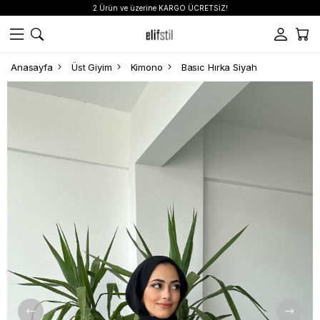
2 Ürün ve üzerine KARGO ÜCRETSİZ!
Anasayfa
Üst Giyim
Kimono
Basıc Hırka Siyah