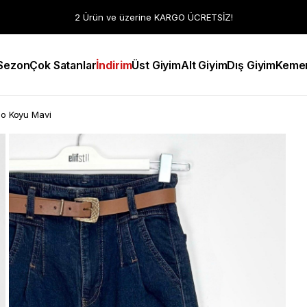
2 Ürün ve üzerine KARGO ÜCRETSİZ!
 Sezon
Çok Satanlar
İndirim
Üst Giyim
Alt Giyim
Dış Giyim
Keme
zo Koyu Mavi