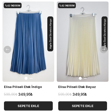
%42
İNDIRIM
%42
İNDIRIM
App'e Özel Ücretsiz Kargo
App'e Özel Ücretsiz Kargo
Elisa Piliseli Etek İndigo
Elisa Piliseli Etek Beyaz
599,90₺
349,95₺
599,90₺
349,95₺
SEPETE EKLE
SEPETE EKLE