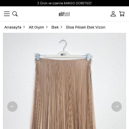
2 Ürün ve üzerine KARGO ÜCRETSİZ!
Anasayfa
Alt Giyim
Etek
Elisa Piliseli Etek Vizon