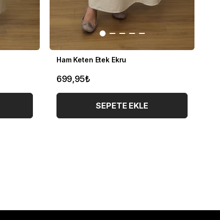
Ham Keten Etek Ekru
Te
699,95₺
7
SEPETE EKLE